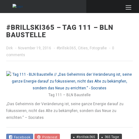
#BRILLSKI365 – TAG 111 – BLN
BAUSTELLE
Dirk
·
November 19, 2016
·
#brillski365
,
Cities
,
Fotografie
·
0
comments
Tag 111 – BLN Baustelle
„Das Geheimnis der Veränderung ist, seine ganze Energie darauf zu
fokussieren, nicht das Alte zu bekämpfen, sondern das Neue zu
errichten.“ – Socrates
#brillski365
365 Tage
Facebook
Pinterest