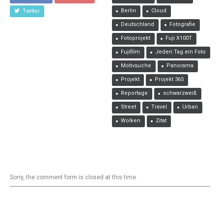
Berlin
Cloud
Twitter
Deutschland
Fotografie
Fotoprojekt
Fuji X100T
Fujifilm
Jeden Tag ein Foto
Motivsuche
Panorama
Projekt
Projekt 365
Reportage
schwarzweiß
Street
Travel
Urban
Wolken
Zitat
Sorry, the comment form is closed at this time.