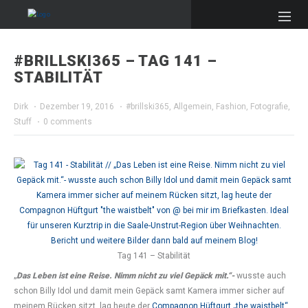
#BRILLSKI365 – TAG 141 –
STABILITÄT
Dirk
·
Dezember 19, 2016
·
#brillski365
,
Allgemein
,
Fashion
,
Fotografie
,
Stuff
·
0 comments
Tag 141 – Stabilität
„
Das Leben ist eine Reise. Nimm nicht zu viel Gepäck mit.“-
wusste auch
schon Billy Idol und damit mein Gepäck samt Kamera immer sicher auf
meinem Rücken sitzt, lag heute der
Compagnon Hüftgurt „the waistbelt“