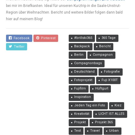
bei mir im Briefkasten. Ideal für unseren Kurztrip in die Saale-Unstrut-
Region über Weihnachten. Bericht und weitere Bilder folgen dann bald
hier auf meinem Blog!
#brillski365
365 Tage
Facebook
Pinterest
Backpack
Bericht
Twitter
Berlin
Compagnon
Compagnonbags
Deutschland
Fotografie
Fotoprojekt
Fuji X100T
Fujifilm
Hüftgurt
Inspiration
Jeden Tag ein Foto
Kiez
Kreativität
LICHT IST ALLES
Projekt
Projekt 365
Test
Travel
Urban